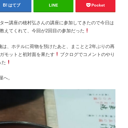
はてブ
LINE
Pocket
ター講座の穂村弘さんの講座に参加してきたので今日は
教えてくれて、今回が2回目の参加だった
た俺は、ホテルに荷物を預けたあと、まことと2年ぶりの再
ガモットと初対面を果たす
ブクログでコメントのやり
った
屋へ。