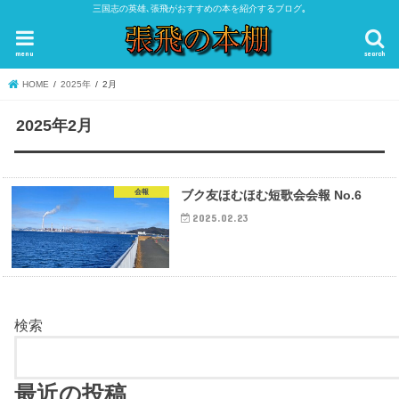
三国志の英雄､張飛がおすすめの本を紹介するブログ｡
menu
search
HOME
2025年
2月
2025年2月
会報
ブク友ほむほむ短歌会会報 No.6
2025.02.23
検索
最近の投稿