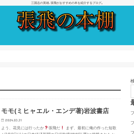
三国志の英雄､張飛がおすすめの本を紹介するブログ｡
モモ(ミヒャエル・エンデ著)岩波書店
2024.03.31
よう、花見には行ったか
張飛だ
まず、最初に俺の作った短歌