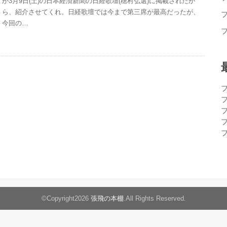
が3月9日(土)の日本経済新聞の日経歌壇(穂村弘選)に掲載されたか
ら、紹介させてくれ。日経歌壇では今まで第三席が最高だったが、
今回の…
©Copyright2026
張飛の本棚
.All Rights Reserved.