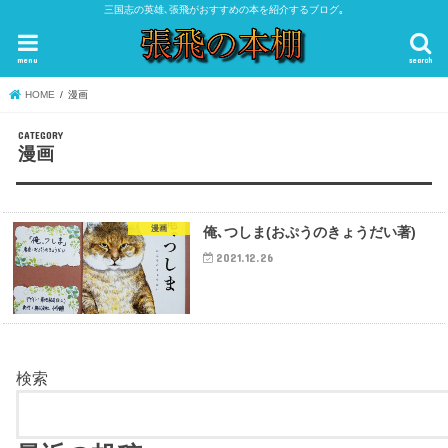
三国志の英雄､張飛がおすすめの本を紹介するブログ｡
menu
search
HOME
漫画
漫画
漫画
俺､つしま(おぷうのきょうだい著)
2021.12.26
検索