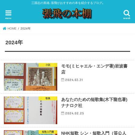
三国志の英雄､張飛がおすすめの本を紹介するブログ｡
menu
search
HOME
2024年
2024年
小説
モモ(ミヒャエル・エンデ著)岩波書
店
2024.03.31
歌集
あなたのための短歌集(木下龍也著)
ナナロク社
2024.02.25
短歌入門書
NHK短歌 シン・短歌入門（笹公人