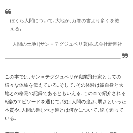
ぼくら人間について､大地が､万巻の書より多くを教
える｡
｢人間の土地｣(サン＝テグジュペリ著)株式会社新潮社
この本では､サン＝テグジュペリが職業飛行家としての
様々な体験を伝えている｡そして､その体験は彼自身と大
地との格闘の記録であるともいえる｡この本で紹介される
8編のエピソードを通じて､彼は人間の強さ､弱さといった
本質や､人間の進むべき道とは何かについて､鋭く迫って
いる｡