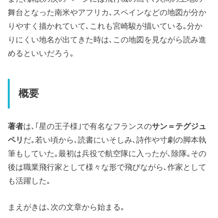
舞台となった南米やアフリカ､スペインなどの地図が分か
りやすく描かれていて､これも宮崎駿が描いている｡分か
りにくい地名が出てきた時は､この地図を見ながら読み進
めるといいだろう｡
概要
著者
は､｢星の王子様｣で有名なフランスの
サン＝テグジュ
ペリ
だ｡若い頃から､読書にいそしみ､詩作や寸劇の脚本執
筆もしていた｡最初は兵役で航空隊に入ったが､除隊｡その
後は職業飛行家として様々な形で飛びながら､作家として
も活躍した｡
まえがきは､次の文章から始まる｡