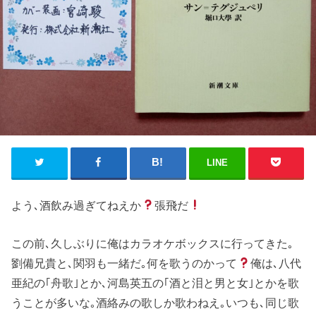
LINE
よう､酒飲み過ぎてねえか
張飛だ
この前､久しぶりに俺はカラオケボックスに行ってきた｡
劉備兄貴と､関羽も一緒だ｡何を歌うのかって
俺は､八代
亜紀の｢舟歌｣とか､河島英五の｢酒と泪と男と女｣とかを歌
うことが多いな｡酒絡みの歌しか歌わねえ｡いつも､同じ歌