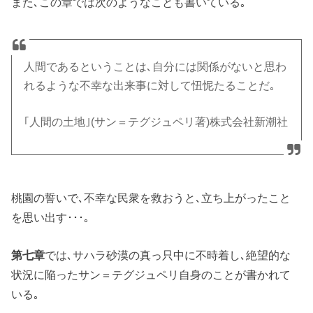
また､この章では次のようなことも書いている｡
人間であるということは､自分には関係がないと思わ
れるような不幸な出来事に対して忸怩たることだ｡
｢人間の土地｣(サン＝テグジュペリ著)株式会社新潮社
桃園の誓いで､不幸な民衆を救おうと､立ち上がったこと
を思い出す･･･｡
第七章
では､サハラ砂漠の真っ只中に不時着し､絶望的な
状況に陥ったサン＝テグジュペリ自身のことが書かれて
いる｡