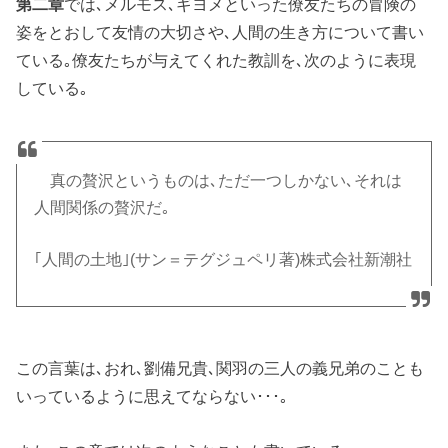
第二章
では､メルモス､ギヨメといった僚友たちの冒険の
姿をとおして友情の大切さや､人間の生き方について書い
ている｡僚友たちが与えてくれた教訓を､次のように表現
している｡
真の贅沢というものは､ただ一つしかない､それは
人間関係の贅沢だ｡
｢人間の土地｣(サン＝テグジュペリ著)株式会社新潮社
この言葉は､おれ､劉備兄貴､関羽の三人の義兄弟のことも
いっているように思えてならない･･･｡