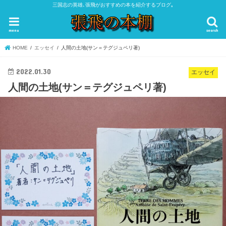
三国志の英雄､張飛がおすすめの本を紹介するブログ｡
menu
search
HOME
エッセイ
人間の土地(サン＝テグジュペリ著)
2022.01.30
エッセイ
人間の土地(サン＝テグジュペリ著)