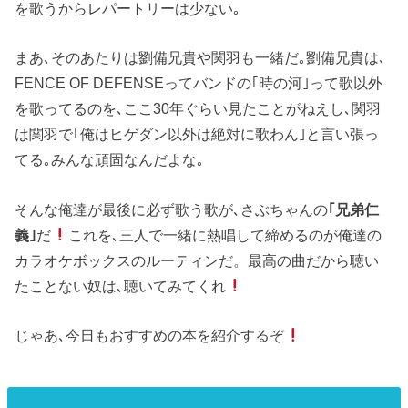
を歌うからレパートリーは少ない｡
まあ､そのあたりは劉備兄貴や関羽も一緒だ｡劉備兄貴は､
FENCE OF DEFENSEってバンドの｢時の河｣って歌以外
を歌ってるのを､ここ30年ぐらい見たことがねえし､関羽
は関羽で｢俺はヒゲダン以外は絶対に歌わん｣と言い張っ
てる｡みんな頑固なんだよな｡
そんな俺達が最後に必ず歌う歌が､さぶちゃんの
｢兄弟仁
義｣
だ
これを､三人で一緒に熱唱して締めるのが俺達の
カラオケボックスのルーティンだ。最高の曲だから聴い
たことない奴は､聴いてみてくれ
じゃあ､今日もおすすめの本を紹介するぞ